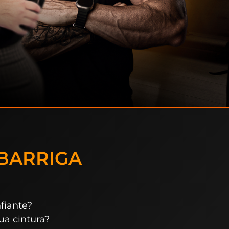
BARRIGA
nfiante?
sua cintura?