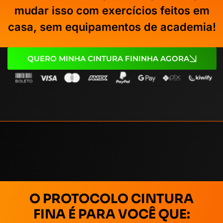
mudar isso com exercícios feitos em
casa, sem equipamentos de academia!
QUERO MINHA CINTURA FININHA AGORA
O PROTOCOLO CINTURA
FINA É PARA VOCÊ QUE: