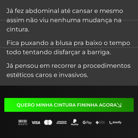
Já fez abdominal até cansar e mesmo
assim não viu nenhuma mudança na
cintura.
Fica puxando a blusa pra baixo o tempo
todo tentando disfarçar a barriga.
Já pensou em recorrer a procedimentos
estéticos caros e invasivos.
QUERO MINHA CINTURA FININHA AGORA