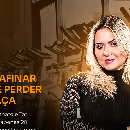
 AFINAR
E PERDER
LÇA
nato e Tati
m apenas 20
pecíficos para